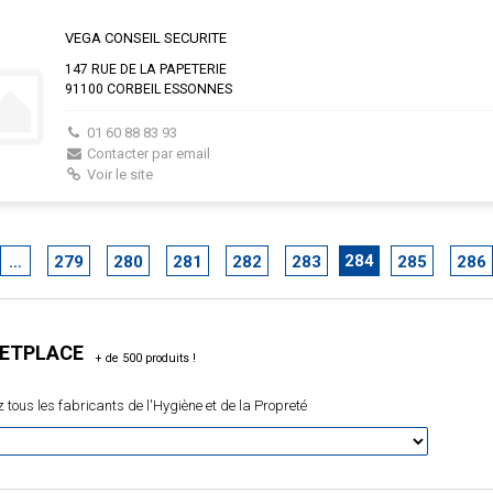
VEGA CONSEIL SECURITE
147 RUE DE LA PAPETERIE
91100 CORBEIL ESSONNES
01 60 88 83 93
Contacter par email
Voir le site
284
…
279
280
281
282
283
285
286
ETPLACE
 tous les fabricants de l'Hygiène et de la Propreté