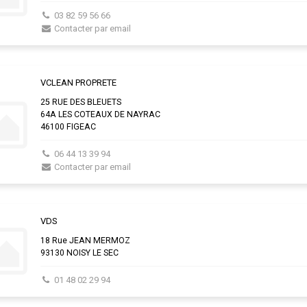
03 82 59 56 66
Contacter par email
VCLEAN PROPRETE
25 RUE DES BLEUETS
64A LES COTEAUX DE NAYRAC
46100 FIGEAC
06 44 13 39 94
Contacter par email
VDS
18 Rue JEAN MERMOZ
93130 NOISY LE SEC
01 48 02 29 94