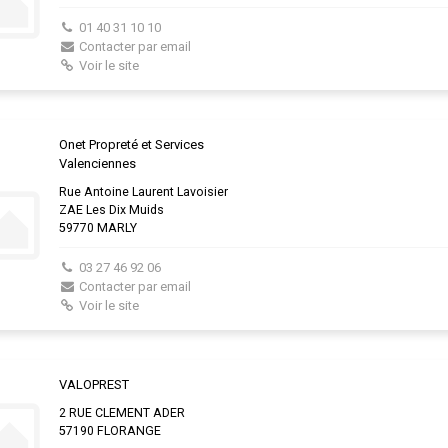
01 40 31 10 10
Contacter par email
Voir le site
Onet Propreté et Services
Valenciennes
Rue Antoine Laurent Lavoisier
ZAE Les Dix Muids
59770 MARLY
03 27 46 92 06
Contacter par email
Voir le site
VALOPREST
2 RUE CLEMENT ADER
57190 FLORANGE