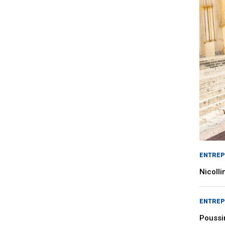
ENTREP
Nicolli
ENTREP
Poussin