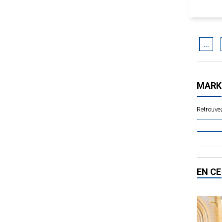
…
MARK
Retrouvez
EN C