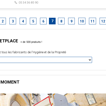
05 34 36 85 90
7
2
3
4
5
6
8
9
10
11
12
ETPLACE
 tous les fabricants de l'Hygiène et de la Propreté
E MOMENT